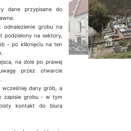
zy dane przypisane do
rawne.
 odnalezienie grobu na
st podzielony na sektory,
b - po kliknięciu na ten
e.
jsca, na dole po prawej
uwagę przez otwarcie
.
ł wcześniej dany grób, a
w zapisie grobu - w tym
isty kontakt do biura