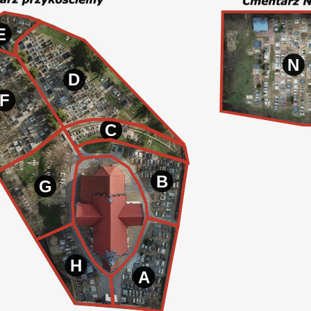
E
N
D
F
C
B
G
H
A