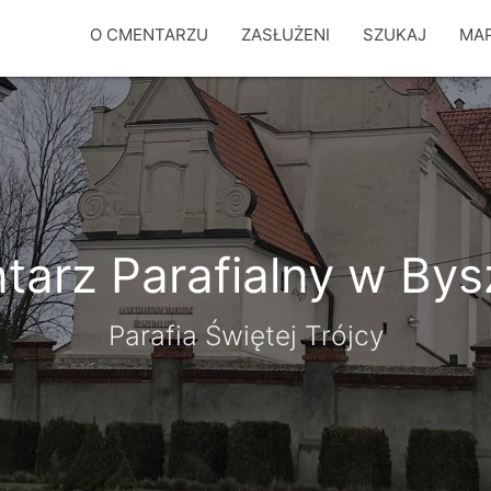
O CMENTARZU
ZASŁUŻENI
SZUKAJ
MA
arz Parafialny w By
Parafia Świętej Trójcy