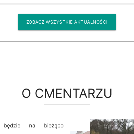
ZOBACZ WSZYSTKIE AKTUALNOŚCI
O CMENTARZU
 będzie na bieżąco