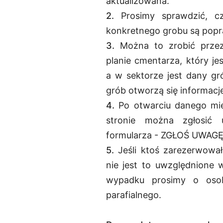
aktualizowana.
2.
Prosimy sprawdzić, c
konkretnego grobu są pop
3.
Można to zrobić przez
planie cmentarza, który je
a w sektorze jest dany gró
grób otworzą się informacj
4.
Po otwarciu danego mie
stronie można zgłosić 
formularza - ZGŁOŚ UWAGĘ
5.
Jeśli ktoś zarezerwowa
nie jest to uwzględnione 
wypadku prosimy o osob
parafialnego.