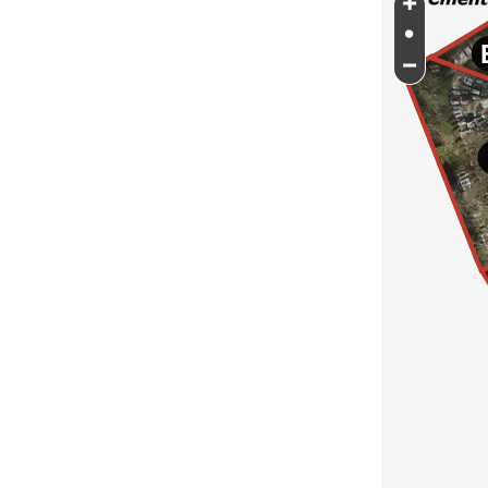
+
•
−