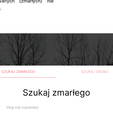
anych (zmarłych) nie
.
SZUKAJ ZMARŁEGO
SZUKAJ GROBU
Szukaj zmarłego
Imię lub nazwisko