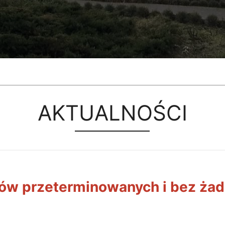
AKTUALNOŚCI
bów przeterminowanych i bez ża