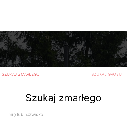
.
SZUKAJ ZMARŁEGO
SZUKAJ GROBU
Szukaj zmarłego
Imię lub nazwisko