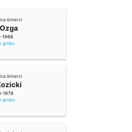
ica śmierci
 Ozga
0-1968
o grobu
ica śmierci
ozicki
5-1978
o grobu