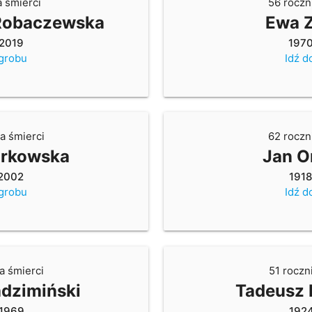
a śmierci
56 roczn
Robaczewska
Ewa Z
2019
197
 grobu
Idź d
a śmierci
62 roczn
arkowska
Jan O
2002
191
 grobu
Idź d
a śmierci
51 roczn
adzimiński
Tadeusz 
1969
192