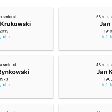
a śmierci
58 roczn
 Krukowski
Jan
2013
191
 grobu
Idź d
a śmierci
48 roczn
Rynkowski
Jan K
1973
190
 grobu
Idź d