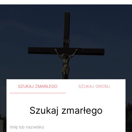
SZUKAJ ZMARŁEGO
SZUKAJ GROBU
Szukaj zmarłego
Imię lub nazwisko