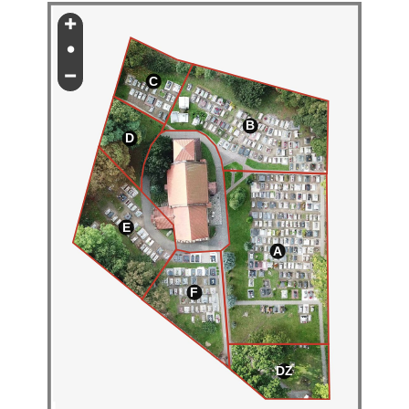
+
•
−
C
B
D
E
A
F
DZ