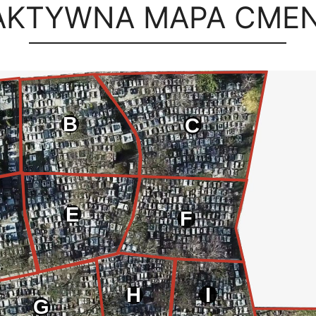
AKTYWNA MAPA CME
B
C
E
F
I
H
G