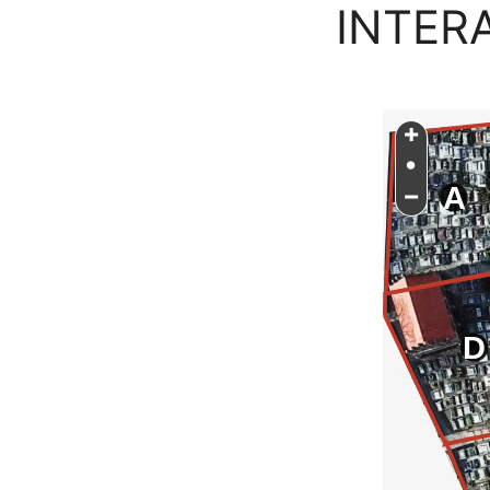
INTER
+
•
−
A
D