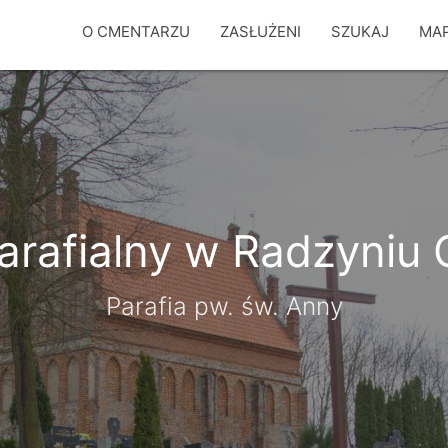
O CMENTARZU
ZASŁUŻENI
SZUKAJ
MA
rafialny w Radzyniu
Parafia pw. św. Anny