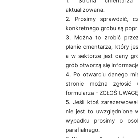
1.
Strona cmentarza
aktualizowana.
2.
Prosimy sprawdzić, c
konkretnego grobu są pop
3.
Można to zrobić przez
planie cmentarza, który je
a w sektorze jest dany gró
grób otworzą się informacj
4.
Po otwarciu danego mie
stronie można zgłosić 
formularza - ZGŁOŚ UWAGĘ
5.
Jeśli ktoś zarezerwowa
nie jest to uwzględnione 
wypadku prosimy o osob
parafialnego.