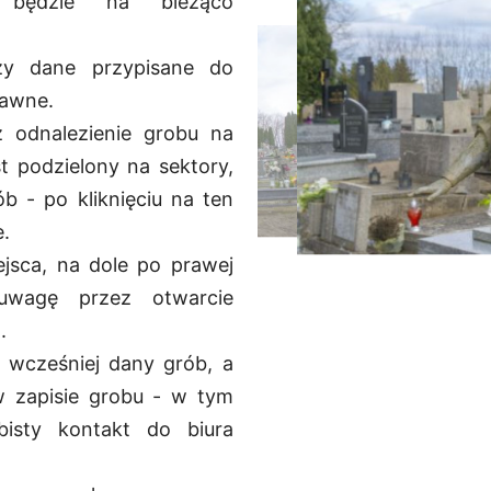
 będzie na bieżąco
zy dane przypisane do
rawne.
 odnalezienie grobu na
st podzielony na sektory,
b - po kliknięciu na ten
e.
jsca, na dole po prawej
uwagę przez otwarcie
.
ł wcześniej dany grób, a
w zapisie grobu - w tym
isty kontakt do biura