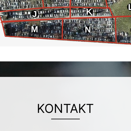
K
J
M
N
KONTAKT