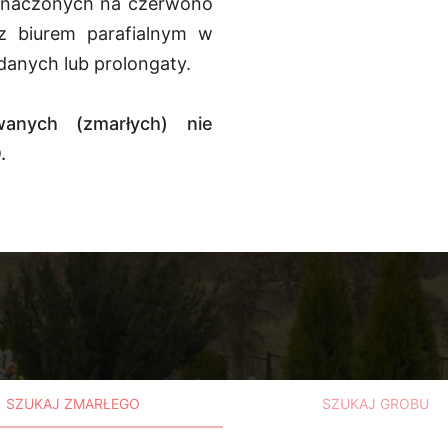
znaczonych na czerwono
z biurem parafialnym w
danych lub prolongaty.
anych (zmarłych) nie
.
SZUKAJ ZMARŁEGO
SZUKAJ GROBU