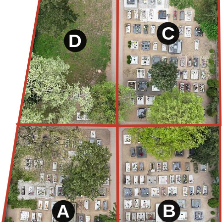
C
D
B
A