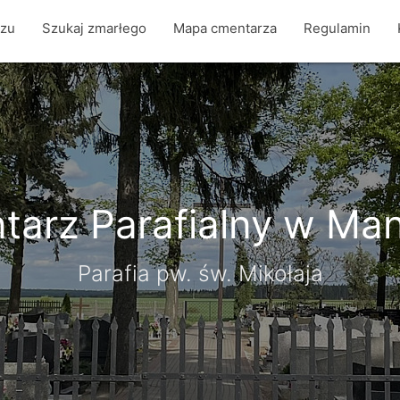
rzu
Szukaj zmarłego
Mapa cmentarza
Regulamin
arz Parafialny w Ma
Parafia pw. św. Mikołaja