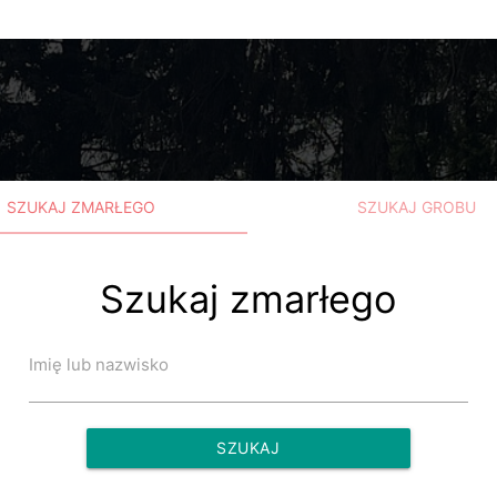
SZUKAJ ZMARŁEGO
SZUKAJ GROBU
Szukaj zmarłego
Imię lub nazwisko
SZUKAJ