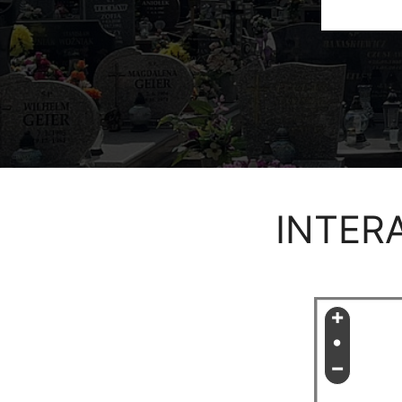
INTER
+
•
−