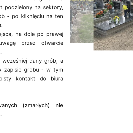
st podzielony na sektory,
b - po kliknięciu na ten
e.
jsca, na dole po prawej
uwagę przez otwarcie
.
ł wcześniej dany grób, a
w zapisie grobu - w tym
isty kontakt do biura
anych (zmarłych) nie
.