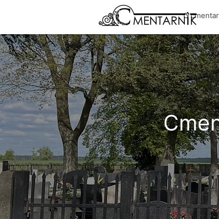
O cmenta
Cment