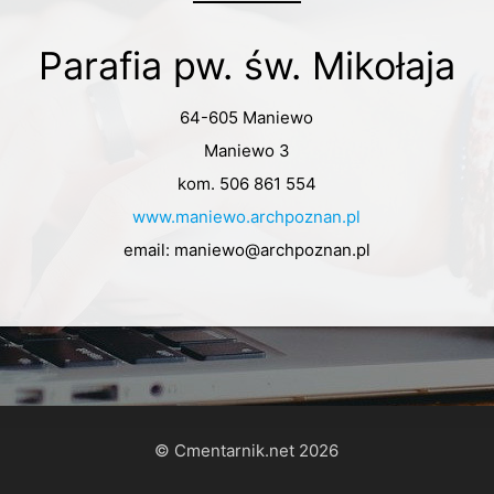
Parafia pw. św. Mikołaja
64-605 Maniewo
Maniewo 3
kom. 506 861 554
www.maniewo.archpoznan.pl
email: maniewo@archpoznan.pl
© Cmentarnik.net 2026