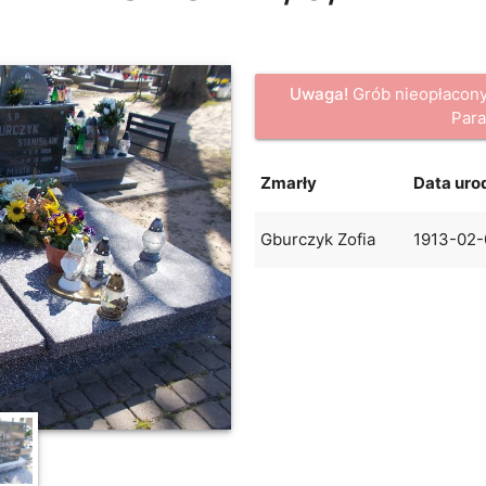
Uwaga!
Grób nieopłacony
Para
Zmarły
Data uro
Gburczyk Zofia
1913-02-