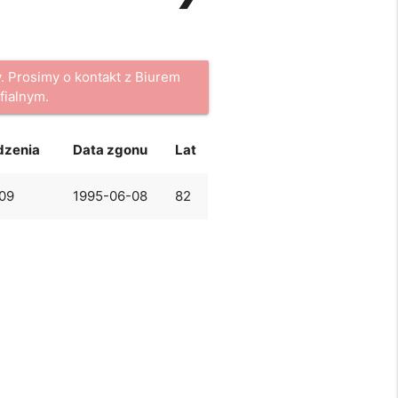
. Prosimy o kontakt z Biurem
fialnym.
dzenia
Data zgonu
Lat
09
1995-06-08
82