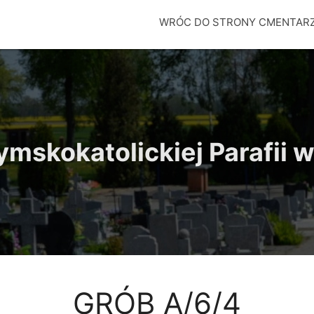
WRÓC DO STRONY CMENTAR
mskokatolickiej Parafii
GRÓB A/6/4