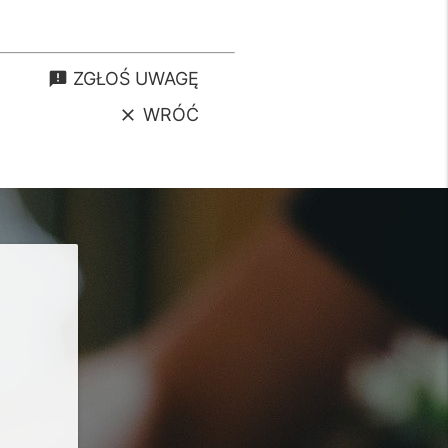
ZGŁOŚ UWAGĘ
announcement
WRÓĆ
clear