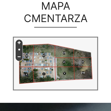
MAPA
CMENTARZA
+
•
VII
−
IV
III
IX
VI
VIII
V
I
II