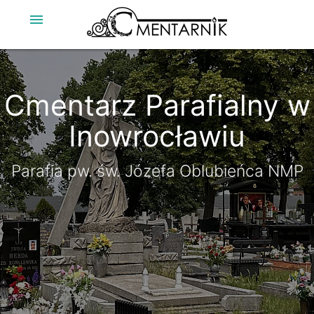
menu
Cmentarz Parafialny w
Cmentarz Parafialny w
Inowrocławiu
Inowrocławiu
Parafia pw. św. Józefa Oblubieńca NMP
Parafia pw. św. Józefa Oblubieńca NMP