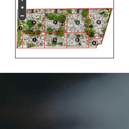
•
C3
C1
C2
−
B
F
H
D
F2
J
I
G
E
A