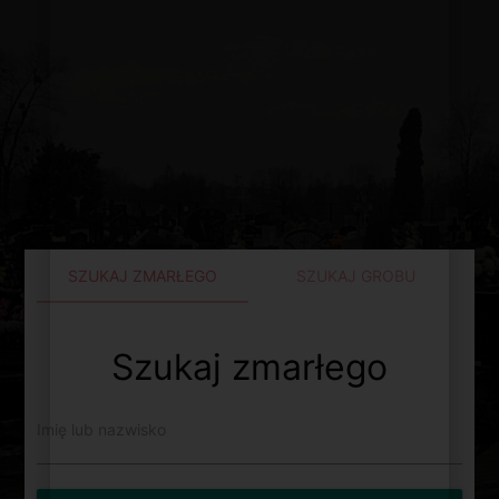
6
8
3
4
7
5
6
8
4
3
5
7
6
8
5
7
4
3
SZUKAJ ZMARŁEGO
SZUKAJ GROBU
5
6
4
8
7
3
Szukaj zmarłego
3
4
6
8
5
7
Imię lub nazwisko
3
4
8
5
6
7