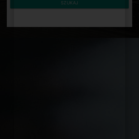
SZUKAJ
3
4
5
6
7