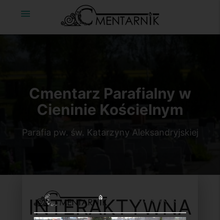
menu
Cmentarz Parafialny w
Cieninie Kościelnym
Parafia pw. św. Katarzyny Aleksandryjskiej
ZAMKNIJ
INTERAKTYWNA
clear