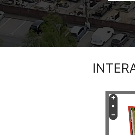
INTER
+
•
−