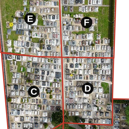
E
F
D
C