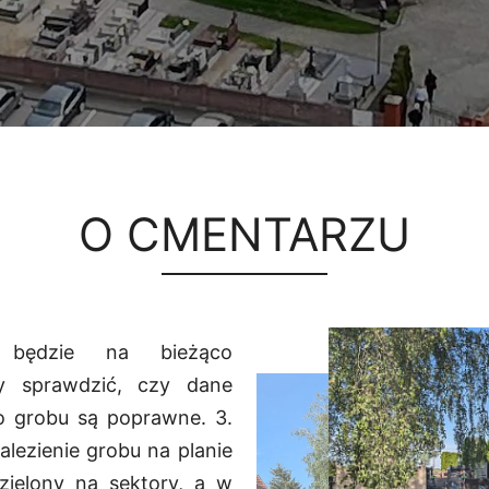
O CMENTARZU
 będzie na bieżąco
my sprawdzić, czy dane
o grobu są poprawne. 3.
lezienie grobu na planie
zielony na sektory, a w