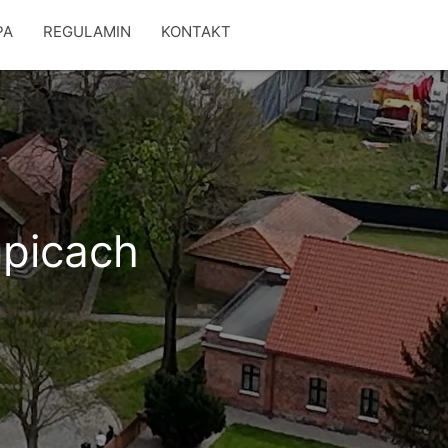
PA
REGULAMIN
KONTAKT
upicach