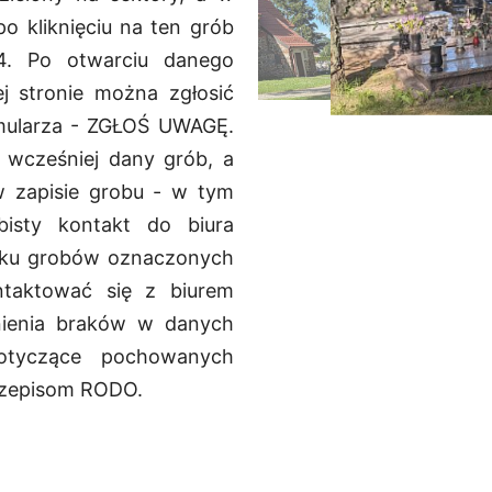
po kliknięciu na ten grób
 4. Po otwarciu danego
j stronie można zgłosić
mularza - ZGŁOŚ UWAGĘ.
ł wcześniej dany grób, a
w zapisie grobu - w tym
isty kontakt do biura
adku grobów oznaczonych
taktować się z biurem
nienia braków w danych
otyczące pochowanych
przepisom RODO.