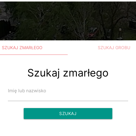
SZUKAJ ZMARŁEGO
SZUKAJ GROBU
Szukaj zmarłego
Imię lub nazwisko
SZUKAJ